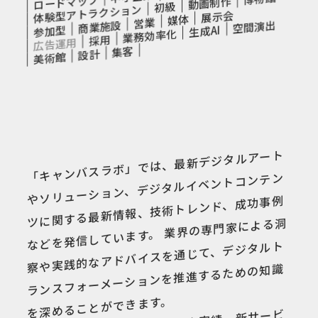
ロードマップ
動画制作
初級
体験型アトラクション
展示会
媒体
営業
空間演出
商業施設
生成AI
参加型
業務効率化
採用
広告運用
集客
設計
美術館
「キャンバスラボ」では、最新デジタルアート
やソリューション、デジタルイベントコンテン
ツに関する最新情報、技術トレンド、成功事例
などを発信しています。 業界の専門家による洞
察や実践的なアドバイスを通じて、デジタルト
ランスフォーメーションを推進するための知識
を深めることができます。