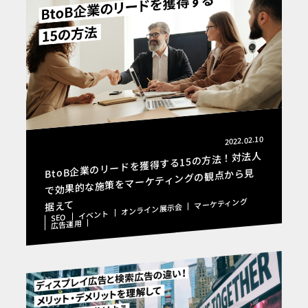
2022.02.10
BtoB企業のリードを獲得する15の方法！対法人
で効果的な施策をマーケティングの観点から見
マーケティング
据えて
オンライン展示会
イベント
SEO
広告運用