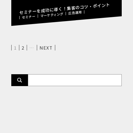
セミナーを成功に導く！集客のコツ・ポイント
広告運用
マーケティング
セミナー
1
2
…
NEXT