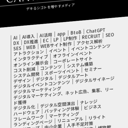
デキるシゴトを増やすメディア
ChatGPT
BtoB
app
SEO
AI活用
RECRUIT
AI導入
AI
LP制作
LP
EC
アクセス解析
DX推進
DX
WEBサイト制作
イベントコンテンツ
WEB
SES
イベント
アトラクション
オフラインイベント
インタラクティブ
コーポレートサイト
オンライン展示会
システム構築
コンテンツ
セミナー
コスト削減
スポーツイベント
システム開発
デジタルアート
デジタル
デジタルサイネージ
デザイン
デジタルイベントコンテンツ
デジタルマーケティング
デジタルマーケティング、ネット広告、集客、リー
ナレッジ
ド獲得
デジタル空間演出
ビジネス
デジタル化
バッティング体験
ハードウェア
マーケティング
フレームワーク
リライト
リニューアル
ランディングページ
人手不足対策
中小企業
博物館