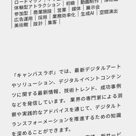
ロードマップ
動画制作
初級
体験型アトラクション
展示会
媒体
営業
空間演出
商業施設
生成AI
参加型
業務効率化
採用
広告運用
集客
設計
美術館
「キャンバスラボ」では、最新デジタルアート
やソリューション、デジタルイベントコンテン
ツに関する最新情報、技術トレンド、成功事例
などを発信しています。 業界の専門家による洞
察や実践的なアドバイスを通じて、デジタルト
ランスフォーメーションを推進するための知識
を深めることができます。