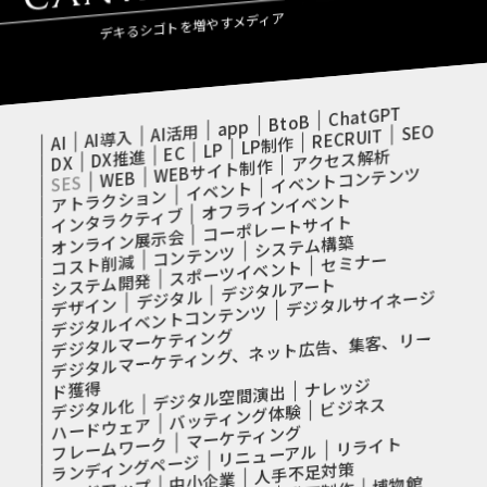
デキるシゴトを増やすメディア
ChatGPT
BtoB
app
SEO
AI活用
RECRUIT
AI導入
AI
LP制作
LP
EC
アクセス解析
DX推進
DX
WEBサイト制作
イベントコンテンツ
WEB
SES
イベント
アトラクション
オフラインイベント
インタラクティブ
コーポレートサイト
オンライン展示会
システム構築
コンテンツ
セミナー
コスト削減
スポーツイベント
システム開発
デジタルアート
デジタル
デジタルサイネージ
デザイン
デジタルイベントコンテンツ
デジタルマーケティング
デジタルマーケティング、ネット広告、集客、リー
ナレッジ
ド獲得
デジタル空間演出
ビジネス
デジタル化
バッティング体験
ハードウェア
マーケティング
フレームワーク
リライト
リニューアル
ランディングページ
人手不足対策
中小企業
博物館