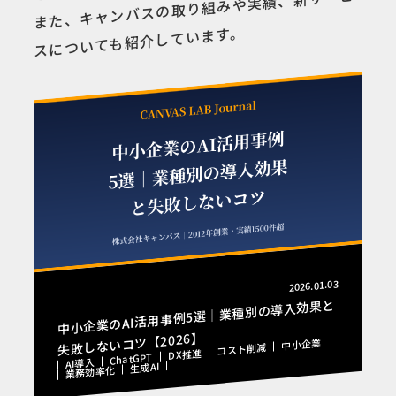
また、キャンバスの取り組みや実績、新サービ
スについても紹介しています。
2026.01.03
中小企業のAI活用事例5選｜業種別の導入効果と
失敗しないコツ【2026】
中小企業
コスト削減
DX推進
ChatGPT
AI導入
生成AI
業務効率化