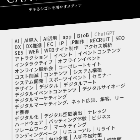
デキるシゴトを増やすメディア
ChatGPT
BtoB
app
SEO
AI活用
RECRUIT
AI導入
AI
LP制作
LP
EC
アクセス解析
DX推進
DX
WEBサイト制作
イベントコンテンツ
WEB
SES
イベント
アトラクション
オフラインイベント
インタラクティブ
コーポレートサイト
オンライン展示会
システム構築
コンテンツ
セミナー
コスト削減
スポーツイベント
システム開発
デジタルアート
デジタル
デジタルサイネージ
デザイン
デジタルイベントコンテンツ
デジタルマーケティング
デジタルマーケティング、ネット広告、集客、リー
ナレッジ
ド獲得
デジタル空間演出
ビジネス
デジタル化
バッティング体験
ハードウェア
マーケティング
フレームワーク
リライト
リニューアル
ランディングページ
人手不足対策
中小企業
博物館