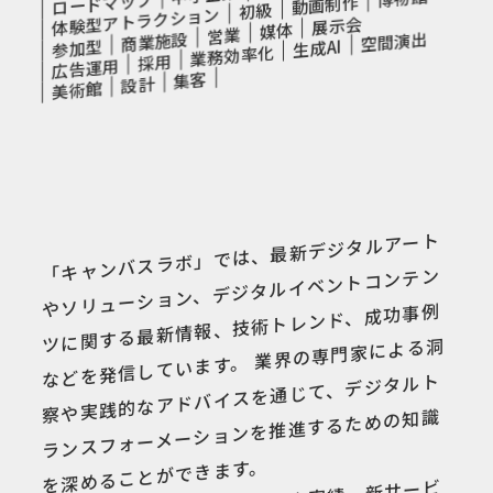
ロードマップ
動画制作
初級
体験型アトラクション
展示会
媒体
営業
空間演出
商業施設
生成AI
参加型
業務効率化
採用
広告運用
集客
設計
美術館
「キャンバスラボ」では、最新デジタルアート
やソリューション、デジタルイベントコンテン
ツに関する最新情報、技術トレンド、成功事例
などを発信しています。 業界の専門家による洞
察や実践的なアドバイスを通じて、デジタルト
ランスフォーメーションを推進するための知識
を深めることができます。