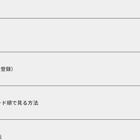
・要登録）
ード順で見る方法
法