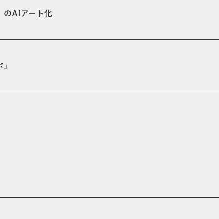
」のAIアート化
ボ」