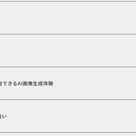
」
加できるAI画像生成体験
違い