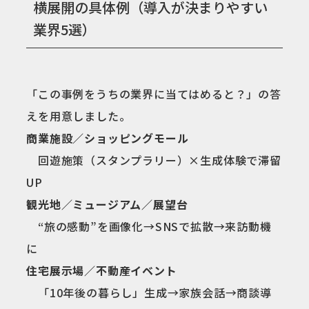
横展開の具体例（導入が決まりやすい
業界5選）
「この事例をうちの業界に当てはめると？」の答
えを用意しました。
商業施設／ショッピングモール
回遊施策（スタンプラリー）×生成体験で滞留
UP
観光地／ミュージアム／展望台
“旅の感動”を画像化→SNSで拡散→来訪動機
に
住宅展示場／不動産イベント
「10年後の暮らし」生成→家族会話→商談導