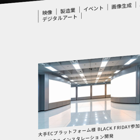
画像生成
イベント
製造業
映像
デジタルアート
大手ECプラットフォーム様 BLACK FRIDAY参
型デジタルインスタレーション開発