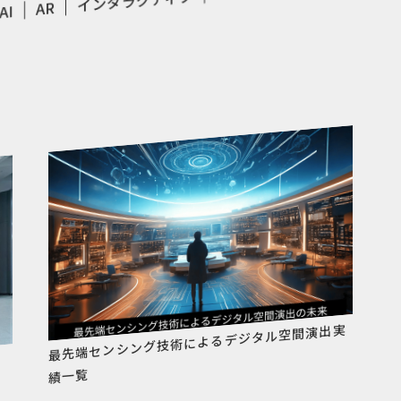
インタラクティブ
AR
AI
最先端センシング技術によるデジタル空間演出実
加
績一覧