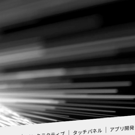
S
例
アプリ開発
タッチパネル