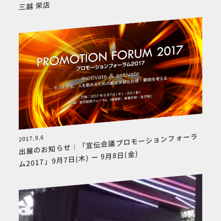
三越 栄店
出展のお知らせ｜「宣伝会議プロモーションフォーラ
2017.9.6
ム2017」9月7日(木) ー 9月8日(金)