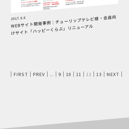
WEBサイト開発事例｜チューリップテレビ様・会員向
2017.6.6
けサイト「ハッピーくらぶ」リニューアル
FIRST
PREV
...
9
10
11
12
13
NEXT