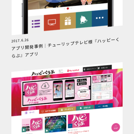
アプリ開発事例｜チューリップテレビ様『ハッピーく
2017.6.26
らぶ』アプリ