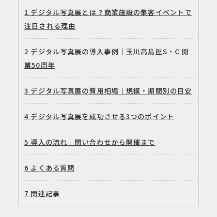
1
デジタル写真展とは？商業施設の集客イベントで
注目される理由
2
デジタル写真展の導入事例｜玉川高島屋S・C 開
業50周年
3
デジタル写真展の費用相場｜規模・期間別の目安
4
デジタル写真展を成功させる3つのポイント
5
導入の流れ｜問い合わせから開催まで
6
よくある質問
7
関連記事