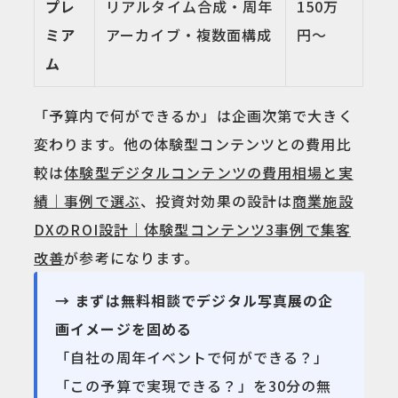
プレ
リアルタイム合成・周年
150万
ミア
アーカイブ・複数面構成
円〜
ム
「予算内で何ができるか」は企画次第で大きく
変わります。他の体験型コンテンツとの費用比
較は
体験型デジタルコンテンツの費用相場と実
績｜事例で選ぶ
、投資対効果の設計は
商業施設
DXのROI設計｜体験型コンテンツ3事例で集客
改善
が参考になります。
→ まずは無料相談でデジタル写真展の企
画イメージを固める
「自社の周年イベントで何ができる？」
「この予算で実現できる？」を30分の無