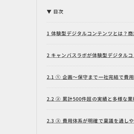
目次
1
体験型デジタルコンテンツとは？商
2
キャンバスラボが体験型デジタルコ
2.1
① 企画〜保守まで一社完結で費
2.2
② 累計500件超の実績と多様な
2.3
③ 費用体系が明確で稟議を通し