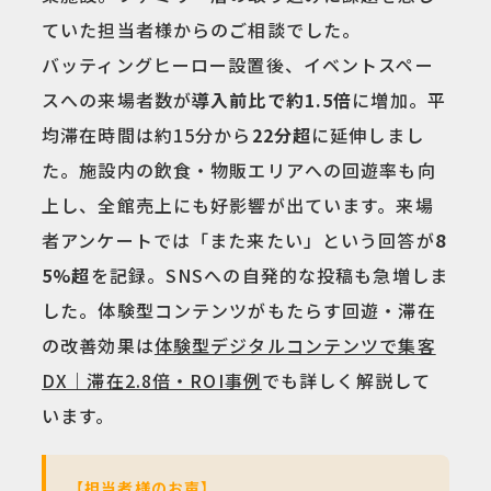
ていた担当者様からのご相談でした。
バッティングヒーロー設置後、イベントスペー
スへの来場者数が
導入前比で約1.5倍
に増加。平
均滞在時間は約15分から
22分超
に延伸しまし
た。施設内の飲食・物販エリアへの回遊率も向
上し、全館売上にも好影響が出ています。来場
者アンケートでは「また来たい」という回答が
8
5%超
を記録。SNSへの自発的な投稿も急増しま
した。体験型コンテンツがもたらす回遊・滞在
の改善効果は
体験型デジタルコンテンツで集客
DX｜滞在2.8倍・ROI事例
でも詳しく解説して
います。
【担当者様のお声】