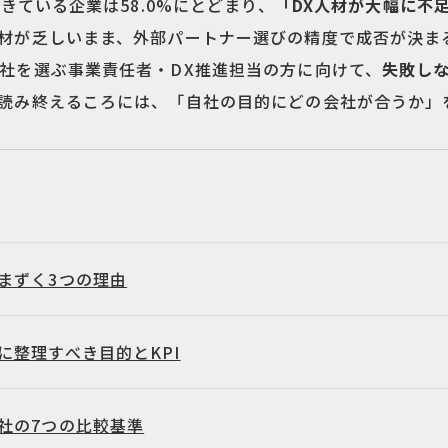
きている企業は58.0%にとどまり、
「DX人材が大幅に不足
材が乏しいまま、外部パートナー選びの精度で成否が決ま
社を選ぶ事業責任者・DX推進担当の方に向けて、
失敗し
読み終えるころには、「自社の目的にどの会社が合うか」
まずく3つの理由
整理すべき目的とKPI
社の7つの比較基準