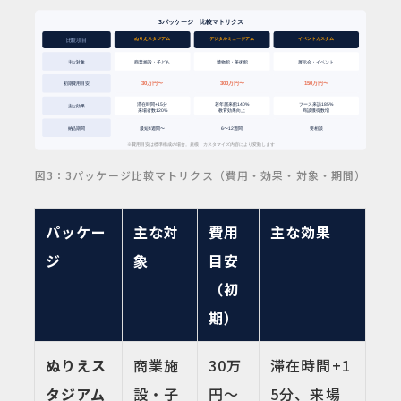
図3：3パッケージ比較マトリクス（費用・効果・対象・期間）
パッケー
主な対
費用
主な効果
ジ
象
目安
（初
期）
ぬりえス
商業施
30万
滞在時間+1
タジアム
設・子
円〜
5分、来場