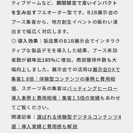
ティブゲームなど、
期間限定で高いインパクト
を生み出す
フルオーダー型です。B2B展示会の
ブース集客から、地方創生イベントの賑わい演
出まで幅広く対応します。
◎ 導入効果
：製造業のB2B展示会でインタラク
ティブな製品デモを導入した結果、ブース来訪
者数が
前年比185%
に増加。商談獲得件数も大
幅向上しました。展示会での活用は
展示会DXで
集客1.8倍｜体験型コンテンツの事例と費用相
場
、スポーツ系の集客は
バッティングヒーロー
導入事例と費用相場｜集客1.5倍の実績
もあわせ
てご覧ください。
関連記事：
選ばれる体験型デジタルコンテンツ4
選｜導入実績と費用感も解説