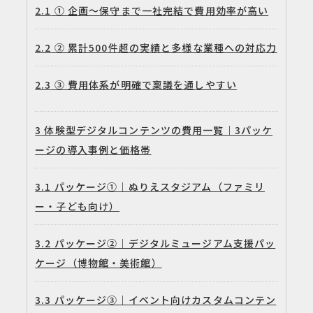
2.1
① 企画〜保守まで一社完結で費用効率が高い
2.2
② 累計500件超の実績と多様な業種への対応力
2.3
③ 費用体系が明確で稟議を通しやすい
3
体験型デジタルコンテンツの費用一覧｜3パッケ
ージの導入事例と価格帯
3.1
パッケージ①｜ぬりえスタジアム（ファミリ
ー・子ども向け）
3.2
パッケージ②｜デジタルミュージアム支援パッ
ケージ（博物館・美術館）
3.3
パッケージ③｜イベント向けカスタムコンテン