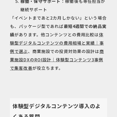
稼働・保守サポート
：稼働後も専任担当が
継続サポート
「イベントまであと2カ月しかない」という場合
も、パッケージ型であれば
最短4週間での納品実
績
があります。他コンテンツとの費用比較は
体
験型デジタルコンテンツの費用相場と実績｜事
例で選ぶ
、商業施設での投資対効果の設計は
商
業施設DXのROI設計｜体験型コンテンツ3事例
で集客改善
が役立ちます。
体験型デジタルコンテンツ導入のよ
くある質問