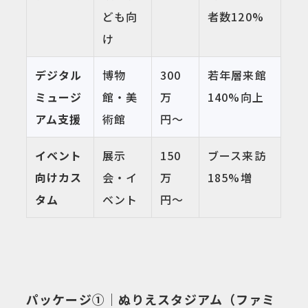
ども向
者数120%
け
デジタル
博物
300
若年層来館
ミュージ
館・美
万
140%向上
アム支援
術館
円〜
イベント
展示
150
ブース来訪
向けカス
会・イ
万
185%増
タム
ベント
円〜
パッケージ①｜ぬりえスタジアム（ファミ