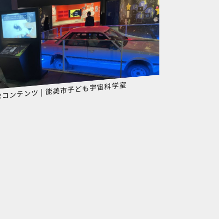
Rコンテンツ | 能美市子ども宇宙科学室