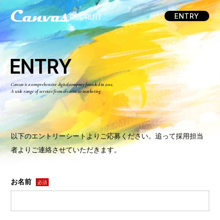
ENTRY
RECRUIT
Canvas is a comprehensive digital company founded in 2012.
A wide range of services from creative to marketing.
以下のエントリーシートよりご応募ください。追って採用担当
者よりご連絡させていただきます。
お名前
必須