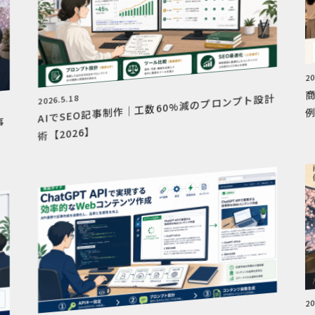
20
AIでSEO記事制作｜工数60%減のプロンプト設計
2026.5.18
例
事
術【2026】
20