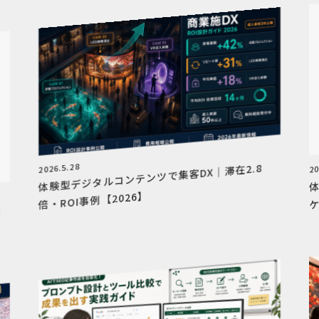
20
2026.5.28
体験型デジタルコンテンツで集客DX｜滞在2.8
倍・ROI事例【2026】
ケ
例