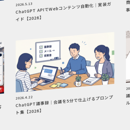
ChatGPT APIでWebコンテンツ自動化｜実装ガ
2026.5.13
事
イド【2026】
20
ChatGPT議事録｜会議を5分で仕上げるプロンプ
2026.4.22
ル
客
ト集【2026】