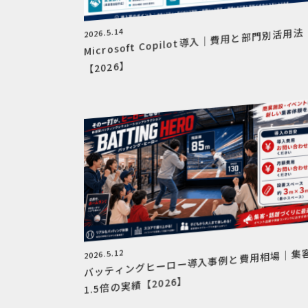
2026.5.14
Microsoft Copilot導入｜費用と部門別活用法
【2026】
バッティングヒーロー導入事例と費用相場｜集
2026.5.12
1.5倍の実績【2026】