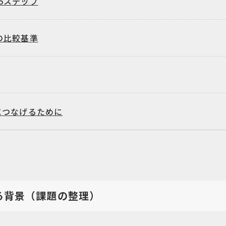
5ステップ
の比較基準
につなげるために
る背景（課題の整理）