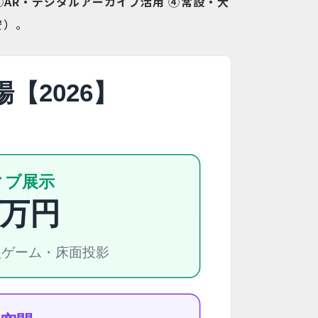
③AR・デジタルアーカイブ活用 ④常設・大
安）。