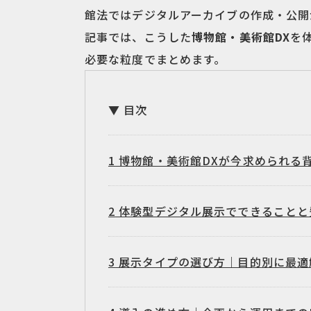
館法ではデジタルアーカイブの作成・公開
記事では、こうした
博物館・美術館DX
を
必要な粒度でまとめます。
目次
1
博物館・美術館DXが今求められる
2
体験型デジタル展示でできることと費
3
展示タイプの選び方｜目的別に最適