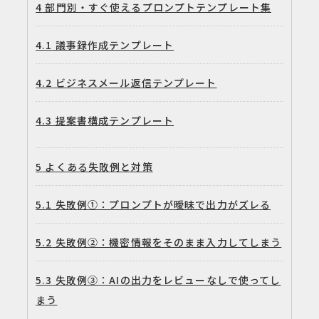
4
部門別・すぐ使えるプロンプトテンプレート集
4.1
議事録作成テンプレート
4.2
ビジネスメール返信テンプレート
4.3
提案書構成テンプレート
5
よくある失敗例と対策
5.1
失敗例①：プロンプトが曖昧で出力がズレる
5.2
失敗例②：機密情報をそのまま入力してしまう
5.3
失敗例③：AIの出力をレビューなしで使ってし
まう