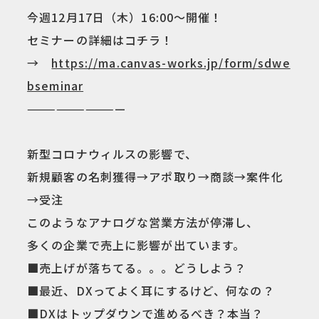
今週12月17日（木）16:00～開催！
セミナーの詳細はコチラ！
→
https://ma.canvas-works.jp/form/sdwe
bseminar
——————————
新型コロナウィルスの影響で、
新規顧客の名刺獲得→アポ取り→商談→案件化
→受注
このようなアナログな営業方法が停滞し、
多くの企業で売上に影響が出ています。
■売上げが落ちてる。。。どうしよう？
■最近、DXってよく耳にするけど、何なの？
■DXはトップダウンで進めるべき？本当？