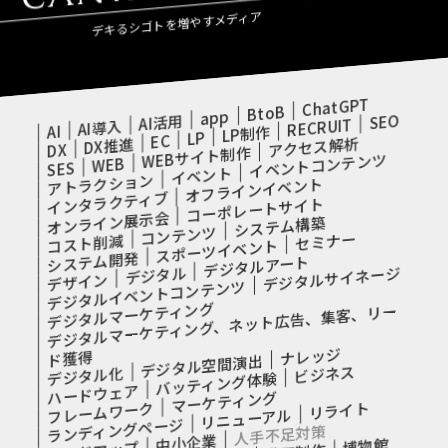
デキるシゴトを増やすメディア
ChatGPT
BtoB
app
SEO
AI活用
RECRUIT
AI導入
AI
LP制作
LP
EC
アクセス解析
DX推進
DX
WEBサイト制作
イベントコンテンツ
WEB
SES
イベント
アトラクション
オフラインイベント
インタラクティブ
コーポレートサイト
オンライン展示会
システム構築
コンテンツ
セミナー
コスト削減
スポーツイベント
システム開発
デジタルアート
デジタル
デジタルサイネージ
デザイン
デジタルイベントコンテンツ
デジタルマーケティング
デジタルマーケティング、ネット広告、集客、リー
ナレッジ
ド獲得
デジタル空間演出
ビジネス
デジタル化
バッティング体験
ハードウェア
マーケティング
フレームワーク
リライト
リニューアル
ランディングページ
人手不足対策
中小企業
博物館