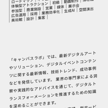
ロードマップ
動画制作
初級
体験型アトラクション
展示会
媒体
営業
空間演出
商業施設
生成AI
参加型
業務効率化
採用
広告運用
集客
設計
美術館
「キャンバスラボ」では、最新デジタルアート
やソリューション、デジタルイベントコンテン
ツに関する最新情報、技術トレンド、成功事例
などを発信しています。 業界の専門家による洞
察や実践的なアドバイスを通じて、デジタルト
ランスフォーメーションを推進するための知識
を深めることができます。